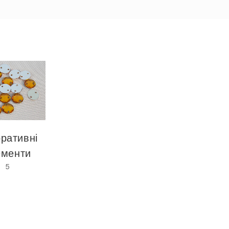
ративні
ементи
5