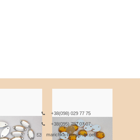
+38(098) 029 77 75
+38(095) 752 07 07
marichka-biser@ukr.net