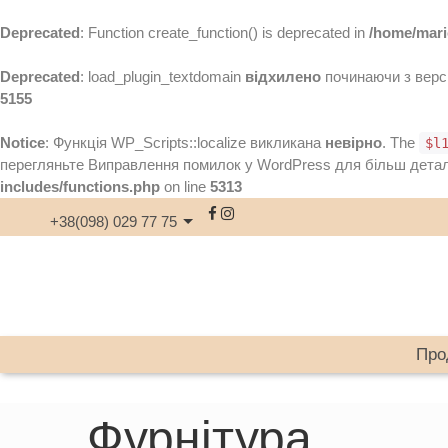
Deprecated
: Function create_function() is deprecated in
/home/mari
Deprecated
: load_plugin_textdomain
відхилено
починаючи з версії
5155
Notice
: Функція WP_Scripts::localize викликана
невірно
. The
$l
перегляньте
Виправлення помилок у WordPress
для більш деталь
includes/functions.php
on line
5313
+38(098) 029 77 75
Про
Фурнітура