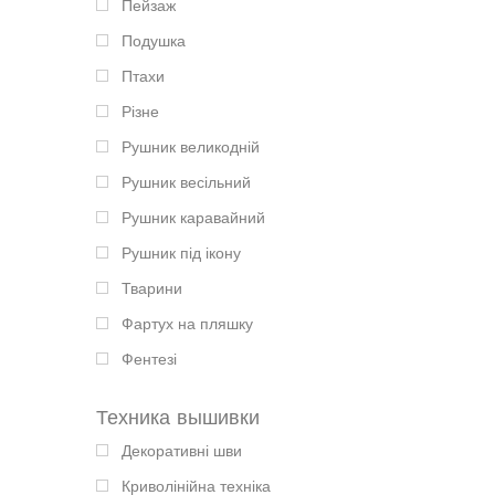
Пейзаж
Подушка
Птахи
Різне
Рушник великодній
Рушник весільний
Рушник каравайний
Рушник під ікону
Тварини
Фартух на пляшку
Фентезі
Техника вышивки
Декоративні шви
Криволінійна техніка