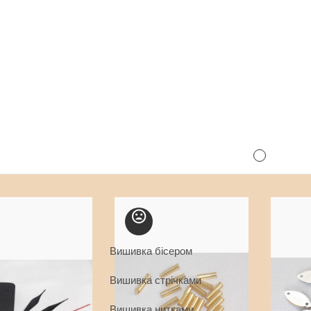
Вишивка бісером
Вишивка стрічками
Вишивка нитками