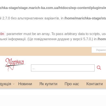
chka-stage/stage.marich-ka.com.ua/htdocs/wp-content/plugins/wp
 2.7.0 без альтернативних варіантів. in
/home/marichka-stage/st
parameter must be an array. To pass arbitrary data to scripts, u
10n
ної інформації. (Це повідомлення додане у версії 5.7.0.) in
/hom
Украинс
дукція
Новини
Як купити
Про нас
Контакти