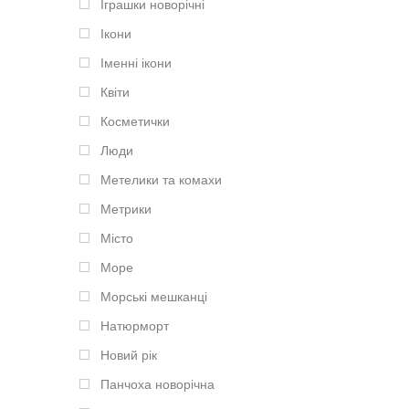
Іграшки новорічні
Ікони
Іменні ікони
Квіти
Косметички
Люди
Метелики та комахи
Метрики
Місто
Море
Морські мешканці
Натюрморт
Новий рік
Панчоха новорічна