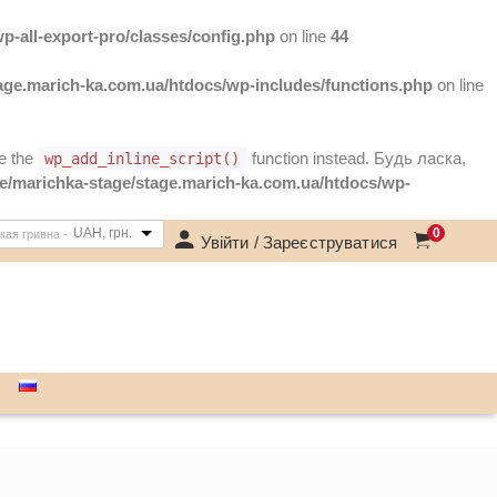
-all-export-pro/classes/config.php
on line
44
age.marich-ka.com.ua/htdocs/wp-includes/functions.php
on line
se the
function instead. Будь ласка,
wp_add_inline_script()
e/marichka-stage/stage.marich-ka.com.ua/htdocs/wp-
UAH, грн.
0
кая гривна -
Увійти / Зареєструватися