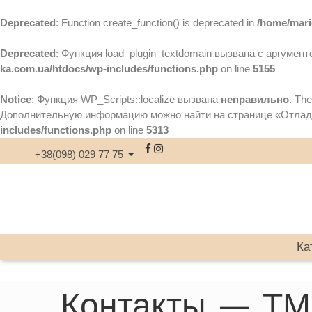
Deprecated
: Function create_function() is deprecated in
/home/mari
Deprecated
: Функция load_plugin_textdomain вызвана с аргумен
ka.com.ua/htdocs/wp-includes/functions.php
on line
5155
Notice
: Функция WP_Scripts::localize вызвана
неправильно
. Th
Дополнительную информацию можно найти на странице
«Отлад
includes/functions.php
on line
5313
+38(098) 029 77 75
Ка
Контакты — ТМ