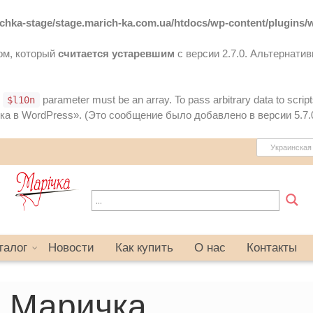
chka-stage/stage.marich-ka.com.ua/htdocs/wp-content/plugins/wp
том, который
считается устаревшим
с версии 2.7.0. Альтернати
e
parameter must be an array. To pass arbitrary data to scrip
$l10n
ка в WordPress»
. (Это сообщение было добавлено в версии 5.7.0
Украинская 
талог
Новости
Как купить
О наc
Контакты
 Маричка