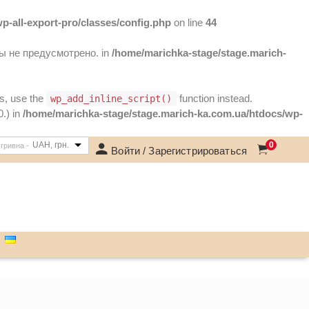
-all-export-pro/classes/config.php
on line
44
вы не предусмотрено. in
/home/marichka-stage/stage.marich-
ts, use the
function instead.
wp_add_inline_script()
.) in
/home/marichka-stage/stage.marich-ka.com.ua/htdocs/wp-
UAH, грн.
0
гривна -
Войти / Зарегистрироваться