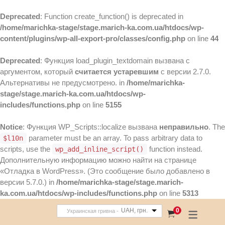
Deprecated
: Function create_function() is deprecated in
/home/marichka-stage/stage.marich-ka.com.ua/htdocs/wp-
content/plugins/wp-all-export-pro/classes/config.php
on line
44
Deprecated
: Функция load_plugin_textdomain вызвана с
аргументом, который
считается устаревшим
с версии 2.7.0.
Альтернативы не предусмотрено. in
/home/marichka-
stage/stage.marich-ka.com.ua/htdocs/wp-
includes/functions.php
on line
5155
Notice
: Функция WP_Scripts::localize вызвана
неправильно
. The
parameter must be an array. To pass arbitrary data to
$l10n
scripts, use the
function instead.
wp_add_inline_script()
Дополнительную информацию можно найти на странице
«Отладка в WordPress»
. (Это сообщение было добавлено в
версии 5.7.0.) in
/home/marichka-stage/stage.marich-
ka.com.ua/htdocs/wp-includes/functions.php
on line
5313
UAH, грн.
0
Украинская гривна -