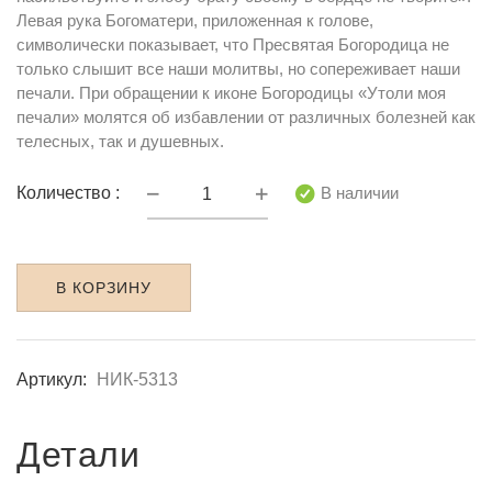
Левая рука Богоматери, приложенная к голове,
символически показывает, что Пресвятая Богородица не
только слышит все наши молитвы, но сопереживает наши
печали. При обращении к иконе Богородицы «Утоли моя
печали» молятся об избавлении от различных болезней как
телесных, так и душевных.
Количество
В наличии
Количество :
НИК-5313
Утоли
моя
В КОРЗИНУ
печали
Артикул:
НИК-5313
Детали