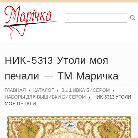
КАТАЛОГ
ВЫШИВКА БИС
ВЫШИВКА ЛЕН
ВЫШИВКА НИТ
ФУРНИТУР
Вышивка бисером
Наборы для вышивки 
Наборы для вышивки 
Наборы для вышивки (
Бисер (Чехия)
(прикладная вышивка)
Вышивка лентами
Схемы для вышивки б
Наборы для вышивки
Декоративные элемен
Наборы для вышивки 
(декоративные швы)
Вышивка нитками
НИК-5313 Утоли моя
картин
Наборы для вышивки 
Фурнитура
печали — ТМ Маричка
ГЛАВНАЯ
/
КАТАЛОГ
/
ВЫШИВКА БИСЕРОМ
/
НАБОРЫ ДЛЯ ВЫШИВКИ БИСЕРОМ
/
НИК-5313 УТОЛИ
МОЯ ПЕЧАЛИ