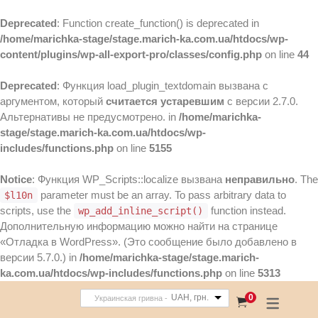
Deprecated
: Function create_function() is deprecated in
/home/marichka-stage/stage.marich-ka.com.ua/htdocs/wp-
content/plugins/wp-all-export-pro/classes/config.php
on line
44
Deprecated
: Функция load_plugin_textdomain вызвана с
аргументом, который
считается устаревшим
с версии 2.7.0.
Альтернативы не предусмотрено. in
/home/marichka-
stage/stage.marich-ka.com.ua/htdocs/wp-
includes/functions.php
on line
5155
Notice
: Функция WP_Scripts::localize вызвана
неправильно
. The
parameter must be an array. To pass arbitrary data to
$l10n
scripts, use the
function instead.
wp_add_inline_script()
Дополнительную информацию можно найти на странице
«Отладка в WordPress»
. (Это сообщение было добавлено в
версии 5.7.0.) in
/home/marichka-stage/stage.marich-
ka.com.ua/htdocs/wp-includes/functions.php
on line
5313
UAH, грн.
0
Украинская гривна -