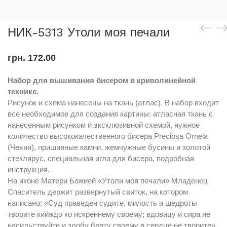
НИК-5313 Утоли моя печали
грн.
172.00
Набор для вышивания бисером в криволинейной
технике.
Рисунок и схема нанесены на ткань (атлас). В набор входит
все необходимое для создания картины: атласная ткань с
нанесенным рисунком и эксклюзивной схемой, нужное
количество высококачественного бисера Preciosa Ornela
(Чехия), пришивные камни, жемчужные бусины и золотой
стеклярус, специальная игла для бисера, подробная
инструкция.
На иконе Матери Божией «Утоли моя печали» Младенец
Спаситель держит развернутый свиток, на котором
написано: «Суд праведен судите, милость и щедроты
творите кийждо ко искреннему своему; вдовицу и сира не
насильствуйте и злобу брату своему в сердце не творите».