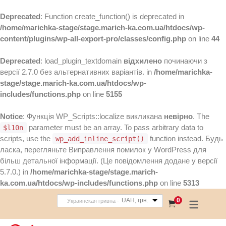
Deprecated
: Function create_function() is deprecated in
/home/marichka-stage/stage.marich-ka.com.ua/htdocs/wp-
content/plugins/wp-all-export-pro/classes/config.php
on line
44
Deprecated
: load_plugin_textdomain
відхилено
починаючи з
версії 2.7.0 без альтернативних варіантів. in
/home/marichka-
stage/stage.marich-ka.com.ua/htdocs/wp-
includes/functions.php
on line
5155
Notice
: Функція WP_Scripts::localize викликана
невірно
. The
parameter must be an array. To pass arbitrary data to
$l10n
scripts, use the
function instead. Будь
wp_add_inline_script()
ласка, перегляньте
Виправлення помилок у WordPress
для
більш детальної інформації. (Це повідомлення додане у версії
5.7.0.) in
/home/marichka-stage/stage.marich-
ka.com.ua/htdocs/wp-includes/functions.php
on line
5313
UAH, грн.
0
Украинская гривна -