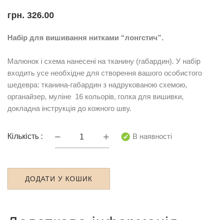
грн.
326.00
Набір для вишивання нитками “лонгстич”.
Малюнок і схема нанесені на тканину (габардин). У набір
входить усе необхідне для створення вашого особистого
шедевра: тканина-габардин з надрукованою схемою,
органайзер, муліне 16 кольорів, голка для вишивки,
докладна інструкція до кожного шву.
НКЛ-4006
В наявності
Кількість :
Терем-
теремок
кількість
ДОДАТИ У КОШИК