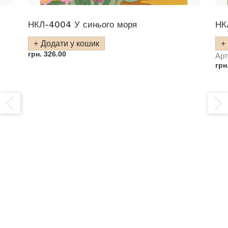
НКЛ-4004 У синього моря
НК
Додати у кошик
грн.
326.00
Арт
грн