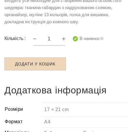
входить усе необхідне для створення вашого особистого
шедевра: тканина-габардин з надрукованою схемою,
органайзер, муліне 13 кольорів, голка для вишивки,
докладна інструкція до кожного шву.
НКЛ-4011
В наявності
Кількість :
Кошик
з
віолами
ДОДАТИ У КОШИК
кількість
Додаткова інформація
Розміри
17 × 21 cm
Формат
A4