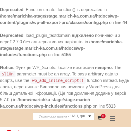
Deprecated
: Function create_function() is deprecated in
/home/marichka-stage/stage.marich-ka.com.ua/htdocs/wp-
content/plugins/wp-all-export-pro/classes/config.php
on line
44
Deprecated
: load_plugin_textdomain
відхилено
починаючи з
версії 2.7.0 без альтернативних варіантів. in
/home/marichka-
stage/stage.marich-ka.com.ua/htdocs/wp-
includes/functions.php
on line
5155
Notice
: Функція WP_Scripts::localize викликана
невірно
. The
parameter must be an array. To pass arbitrary data to
$l10n
scripts, use the
function instead. Будь
wp_add_inline_script()
ласка, перегляньте
Виправлення помилок у WordPress
для
більш детальної інформації. (Це повідомлення додане у версії
5.7.0.) in
/home/marichka-stage/stage.marich-
ka.com.ua/htdocs/wp-includes/functions.php
on line
5313
UAH, грн.
0
Украинская гривна -