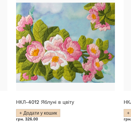
НКЛ-4012 Яблуні в цвіту
НК
Додати у кошик
грн.
326.00
грн