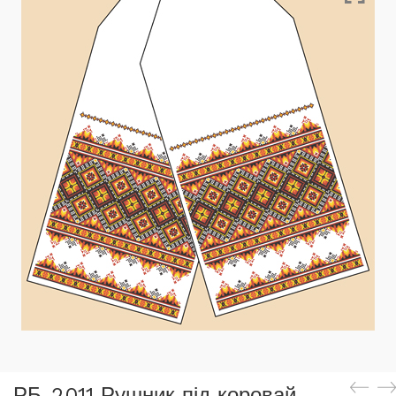
РБ-2011 Рушник під коровай