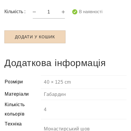
РБ-2011
В наявності
Кількість :
Рушник
під
коровай
ДОДАТИ У КОШИК
кількість
Додаткова інформація
Розміри
40 × 125 cm
Матеріали
Габардин
Кількість
4
кольорів
Техніка
Монастирський шов