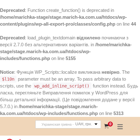
Deprecated
: Function create_function() is deprecated in
/home/marichka-stage/stage.marich-ka.com.ua/htdocs/wp-
content/plugins/wp-all-export-pro/classes/config.php
on line
44
Deprecated
: load_plugin_textdomain
відхилено
починаючи з
версії 2.7.0 без альтернативних варіантів. in
/home/marichka-
stage/stage.marich-ka.com.ua/htdocs/wp-
includes/functions.php
on line
5155
Notice
: Функція WP_Scripts::localize викликана
невірно
. The
parameter must be an array. To pass arbitrary data to
$l10n
scripts, use the
function instead. Будь
wp_add_inline_script()
ласка, перегляньте
Виправлення помилок у WordPress
для
більш детальної інформації. (Це повідомлення додане у версії
5.7.0.) in
/home/marichka-stage/stage.marich-
ka.com.ua/htdocs/wp-includes/functions.php
on line
5313
UAH, грн.
0
Украинская гривна -