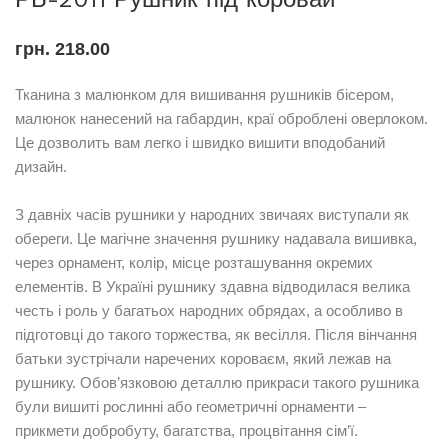
грн.
218.00
Тканина з малюнком для вишивання рушників бісером,
малюнок нанесений на габардин, краї оброблені оверлоком.
Це дозволить вам легко і швидко вишити вподобаний
дизайн.
З давніх часів рушники у народних звичаях виступали як
обереги. Це магічне значення рушнику надавала вишивка,
через орнамент, колір, місце розташування окремих
елементів. В Україні рушнику здавна відводилася велика
честь і роль у багатьох народних обрядах, а особливо в
підготовці до такого торжества, як весілля. Після вінчання
батьки зустрічали наречених короваєм, який лежав на
рушнику. Обов’язковою деталлю прикраси такого рушника
були вишиті рослинні або геометричні орнаменти –
прикмети добробуту, багатства, процвітання сім’ї.