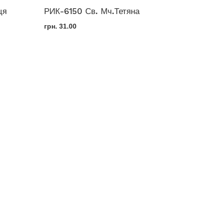
ця
РИК-6150 Св. Мч.Тетяна
РИК-41
Невськ
грн.
31.00
грн.
60.