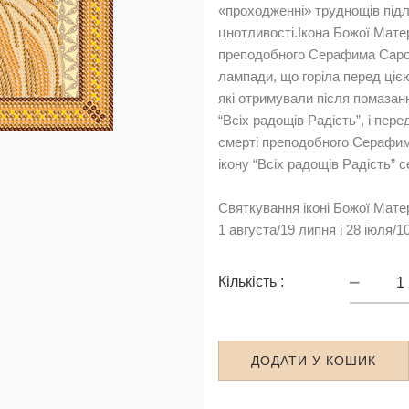
«проходженні» труднощів підлі
цнотливості.Ікона Божої Мат
преподобного Серафима Саровс
лампади, що горіла перед ціє
які отримували після помазан
“Всіх радощів Радість”, і пере
смерті преподобного Серафим
ікону “Всіх радощів Радість”
Святкування іконі Божої Мат
1 августа/19 липня і 28 іюля/1
РИК-00
Кількість :
Умилен
кількіс
ДОДАТИ У КОШИК