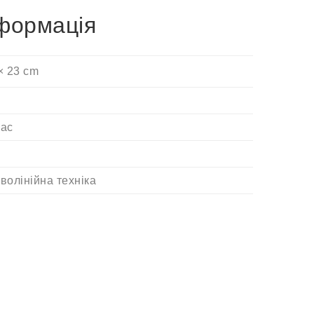
формація
× 23 cm
ас
волінійна техніка