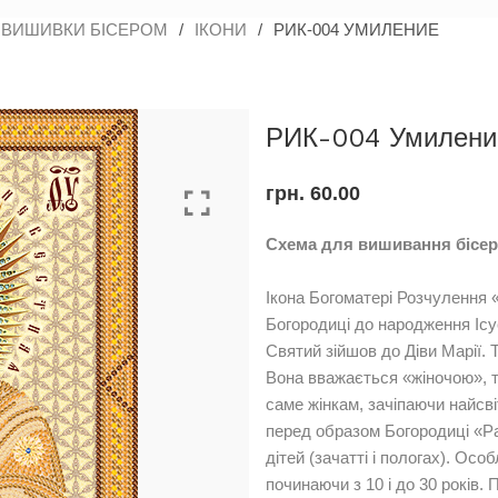
 ВИШИВКИ БІСЕРОМ
/
ІКОНИ
/
РИК-004 УМИЛЕНИЕ
РИК-004 Умилени
грн.
60.00
Схема для вишивання бісер
Ікона Богоматері Розчулення
Богородиці до народження Ісу
Святий зійшов до Діви Марії. 
Вона вважається «жіночою», т
саме жінкам, зачіпаючи найсв
перед образом Богородиці «Ра
дітей (зачатті і пологах). Осо
починаючи з 10 і до 30 років