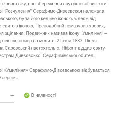
ткового віку, про збереження внутрішньої чистоти і
ері “Розчулення” Серафимо-Дивеевская належала
ького, була його келійно іконою. Єлеєм від
ю святою іконою, Преподобний помазував хворих,
ня зцілення. Подвижник називав ікону “Умиління” –
д нею він помер на молитві 2 січня 1833. Після
а Саровський настоятель о. Ніфонт віддав святу
 сестрам Дивєєвської Серафимівської обителі.
ері «Умиління» Серафимо-Дівєєвською відбувається
0 серпня.
4
В наявності
ие
ть