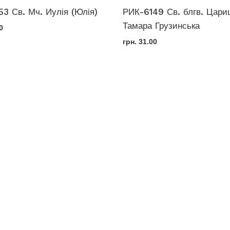
3 Св. Мч. Иулія (Юлія)
РИК-6149 Св. блгв. Цари
Тамара Грузинська
0
грн.
31.00