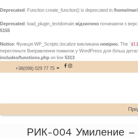
Deprecated
: Function create_function() is deprecated in
/home/mari
Deprecated
: load_plugin_textdomain
відхилено
починаючи з версії
5155
Notice
: Функція WP_Scripts::localize викликана
невірно
. The
$l
перегляньте
Виправлення помилок у WordPress
для більш деталь
includes/functions.php
on line
5313
+38(098) 029 77 75
Про
РИК-004 Умиление –