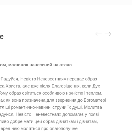
е
ом, малюнок нанесений на атлас.
 «Радуйся, Невісто Неневестная» передає образ
са Христа, але вже після Благовіщення, коли Дух
Тому образ світиться особливою ніжністю і теплом.
ак як вона призначена для звернення до Богоматері
ітліші романтично-невинні струни їх душі. Молитва
дуйся, Невісто Неневестная» допомагає у появі
бливо добре мати цей образ дівчаткам і дівчатам,
. Перед нею моляться про благополучне