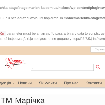
chka-stage/stage.marich-ka.com.ua/htdocs/wp-content/plugins/wp
 2.7.0 без альтернативних варіантів. in
/home/marichka-stage/st
parameter must be an array. To pass arbitrary data to scripts, u
10n
ної інформації. (Це повідомлення додане у версії 5.7.0.) in
/hom
Украинс
дукція
Новини
Як купити
Про нас
Контакти
 ТМ Марічка