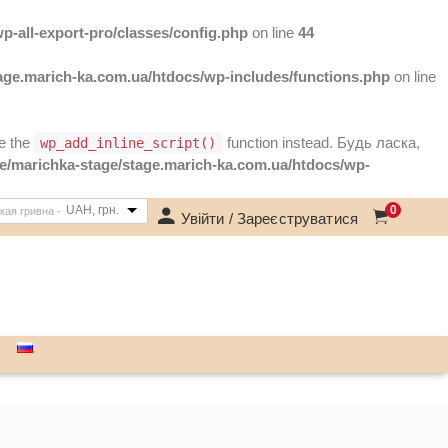
-all-export-pro/classes/config.php
on line
44
age.marich-ka.com.ua/htdocs/wp-includes/functions.php
on line
se the
function instead. Будь ласка,
wp_add_inline_script()
e/marichka-stage/stage.marich-ka.com.ua/htdocs/wp-
UAH, грн.
0
кая гривна -
Увійти / Зареєструватися